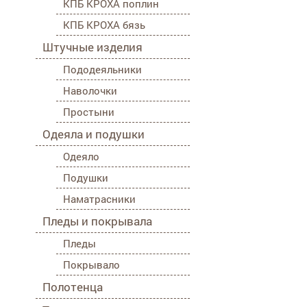
КПБ КРОХА поплин
КПБ КРОХА бязь
Штучные изделия
Пододеяльники
Наволочки
Простыни
Одеяла и подушки
Одеяло
Подушки
Наматрасники
Пледы и покрывала
Пледы
Покрывало
Полотенца