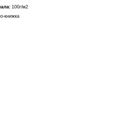
ала:
100г/м2
о-книжка