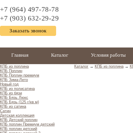
+7 (964) 497-78-78
+7 (903) 632-29-29
Заказать звонок
Главная
Каталог
Условия работы
КПБ из поплина
Каталог
→
КПБ из поплина
→
К
КПБ Поплин
КПБ Поплин премиум
КПБ Зима-Лето
Новый год
КПБ из полисатина
КПБ из бязи
КПБ Бязь Люкс
КПБ Бязь (125 г/кв.м)
КПБ из сатина
Сатин
Детская коллекция
КПБ Детский поплин
КПБ поплин Премиум детский
КПБ поплин детский