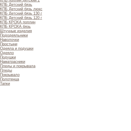
КПБ поплин детский 2
КПБ Детский бязь
КПБ Детский бязь люкс
КПБ Детский бязь 130 г
КПБ Детский бязь 120 г
КПБ КРОХА поплин
КПБ КРОХА бязь
Штучные изделия
Пододеяльники
Наволочки
Простыни
Одеяла и подушки
Одеяло
Подушки
Наматрасники
Пледы и покрывала
Пледы
Покрывало
Полотенца
Тапки