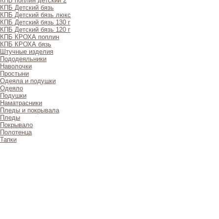
КПБ поплин детский 2
КПБ Детский бязь
КПБ Детский бязь люкс
КПБ Детский бязь 130 г
КПБ Детский бязь 120 г
КПБ КРОХА поплин
КПБ КРОХА бязь
Штучные изделия
Пододеяльники
Наволочки
Простыни
Одеяла и подушки
Одеяло
Подушки
Наматрасники
Пледы и покрывала
Пледы
Покрывало
Полотенца
Тапки