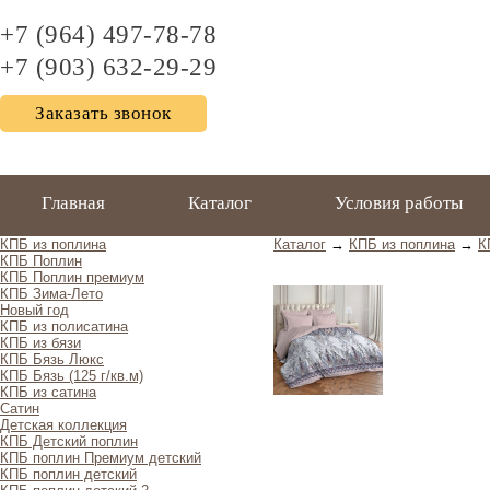
+7 (964) 497-78-78
+7 (903) 632-29-29
Заказать звонок
Главная
Каталог
Условия работы
КПБ из поплина
Каталог
→
КПБ из поплина
→
К
КПБ Поплин
КПБ Поплин премиум
КПБ Зима-Лето
Новый год
КПБ из полисатина
КПБ из бязи
КПБ Бязь Люкс
КПБ Бязь (125 г/кв.м)
КПБ из сатина
Сатин
Детская коллекция
КПБ Детский поплин
КПБ поплин Премиум детский
КПБ поплин детский